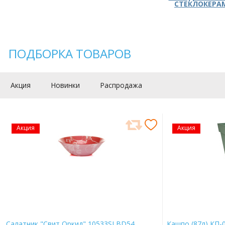
СТЕКЛОКЕРА
ПОДБОРКА ТОВАРОВ
Акция
Новинки
Распродажа
Акция
Акция
Салатник "Свит Оркид" 10533SLBD54
Кашпо (87л) КП-0