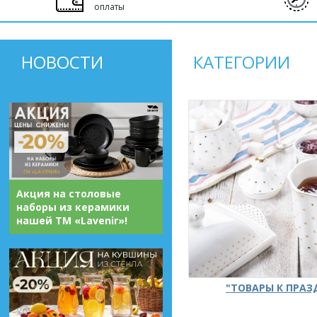
оплаты
НОВОСТИ
КАТЕГОРИИ
Акция на столовые
наборы из керамики
нашей ТМ «Lavenir»!
"ТОВАРЫ К ПРА