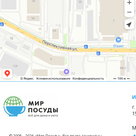
И
г
1
М
© 2008—2026 «Мир Посуды». Все права защищены.