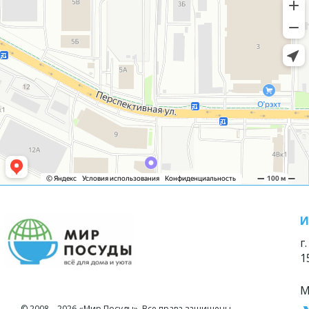
И
г
1
М
© 2008—2026 «Мир Посуды». Все права защищены.