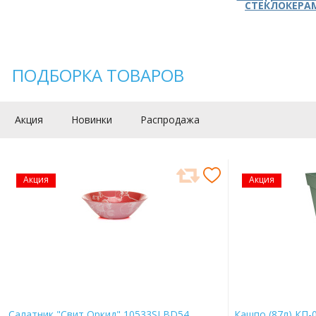
СТЕКЛОКЕРА
ПОДБОРКА ТОВАРОВ
Акция
Новинки
Распродажа
Акция
Акция
Салатник "Свит Оркид" 10533SLBD54
Кашпо (87л) КП-0