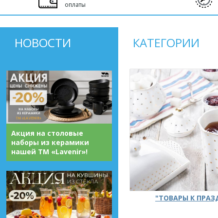
оплаты
НОВОСТИ
КАТЕГОРИИ
Акция на столовые
наборы из керамики
нашей ТМ «Lavenir»!
"ТОВАРЫ К ПРА