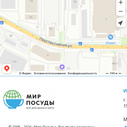
И
г
1
М
© 2008—2026 «Мир Посуды». Все права защищены.