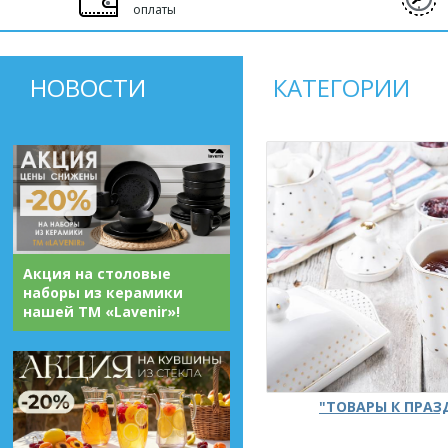
оплаты
НОВОСТИ
КАТЕГОРИИ
Акция на столовые
наборы из керамики
нашей ТМ «Lavenir»!
"ТОВАРЫ К ПРА