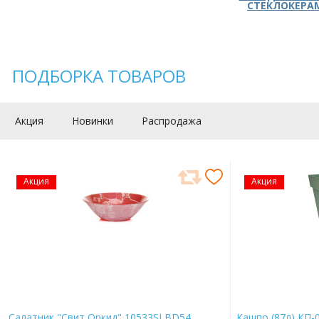
СТЕКЛОКЕРА
ПОДБОРКА ТОВАРОВ
Акция
Новинки
Распродажа
Акция
Акция
Салатник "Свит Оркид" 10533SLBD54
Кашпо (87л) КП-0