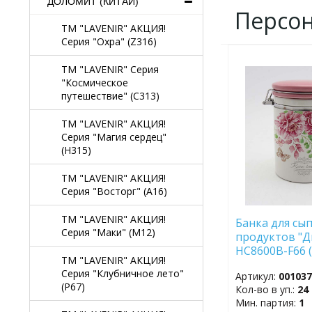
ДОЛОМИТ (КИТАЙ)
Персо
TM "LAVENIR" АКЦИЯ!
Серия "Охра" (Z316)
ДОБАВИТЬ
TM "LAVENIR" Серия
В
"Космическое
ИЗБРАННОЕ
путешествие" (C313)
TM "LAVENIR" АКЦИЯ!
Серия "Магия сердец"
(H315)
TM "LAVENIR" АКЦИЯ!
Серия "Восторг" (A16)
TM "LAVENIR" АКЦИЯ!
Банка для сып
Серия "Маки" (M12)
продуктов "Д
HC8600B-F66 
TM "LAVENIR" АКЦИЯ!
Серия "Клубничное лето"
Артикул:
00103
(P67)
Кол-во в уп.:
24
Мин. партия:
1