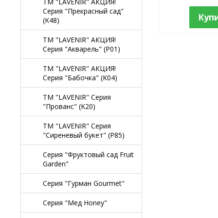
TM "LAVENIR" АКЦИЯ!
Серия "Прекрасный сад"
Куп
(K48)
TM "LAVENIR" АКЦИЯ!
Серия "Акварель" (P01)
TM "LAVENIR" АКЦИЯ!
Серия "Бабочка" (K04)
TM "LAVENIR" Серия
"Прованс" (K20)
TM "LAVENIR" Серия
"Сиреневый букет" (P85)
Серия "Фруктовый сад Fruit
Garden"
Серия "Гурман Gourmet"
Серия "Мед Honey"