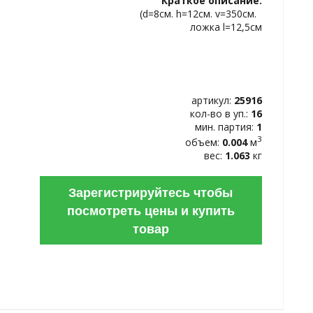
Краткое описание:
ИЗБРАННОЕ
(d=8см. h=12см. v=350см.
ложка l=12,5см
артикул:
25916
кол-во в уп.:
16
мин. партия:
1
3
объем:
0.004
м
вес:
1.063
кг
Зарегистрируйтесь чтобы
посмотреть цены и купить
товар