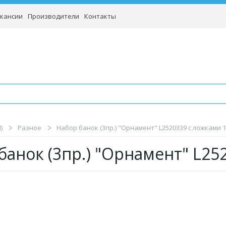
кансии
Производители
Контакты
)
Разное
Набор банок (3пр.) "Орнамент" L2520339 с ложками 1
банок (3пр.) "Орнамент" L2