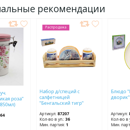
нальные рекомендации
Распродажа
ДОБАВИТЬ
ДОБ
В
В
ИЗБРАННОЕ
ИЗБР
Набор д/специй с
Блюдо "
уч.
салфетницей
дворик"
икая роза"
"Бенгальский тигр"
(850мл)
ZFC049-C1
Артикул:
87207
Артикул:
764
Кол-во в уп.:
36
Кол-во в 
Мин. партия:
1
Мин. пар