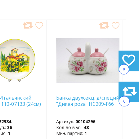
АВИТЬ
ДОБАВИТЬ
В
АННОЕ
ИЗБРАННОЕ
0
Итальянский
Банка двухсекц. д/специй
0
 110-07133 (24см)
"Дикая роза" HC209-F66
82984
Артикул:
00104296
уп.:
36
Кол-во в уп.:
48
тия:
1
Мин. партия:
1