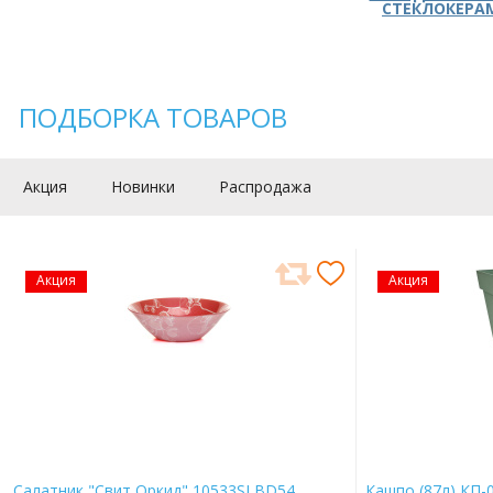
СТЕКЛОКЕРА
ПОДБОРКА ТОВАРОВ
Акция
Новинки
Распродажа
Акция
Акция
Салатник "Свит Оркид" 10533SLBD54
Кашпо (87л) КП-0