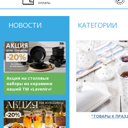
оплаты
НОВОСТИ
КАТЕГОРИИ
Акция на столовые
наборы из керамики
нашей ТМ «Lavenir»!
"ТОВАРЫ К ПРА