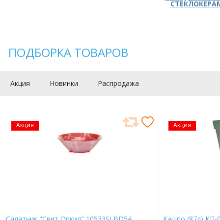
СТЕКЛОКЕРА
ПОДБОРКА ТОВАРОВ
Акция
Новинки
Распродажа
Акция
Акция
Салатник "Свит Оркид" 10533SLBD54
Кашпо (87л) КП-0