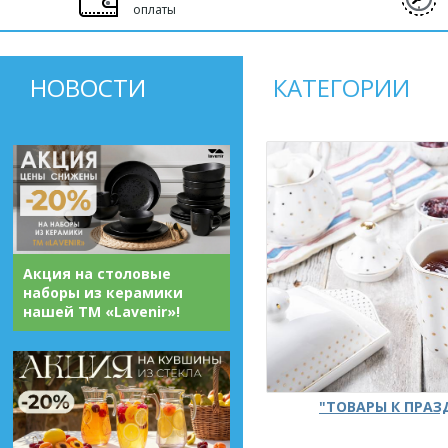
оплаты
НОВОСТИ
КАТЕГОРИИ
Акция на столовые
наборы из керамики
нашей ТМ «Lavenir»!
"ТОВАРЫ К ПРА