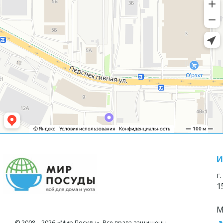
И
г
1
М
© 2008—2026 «Мир Посуды». Все права защищены.