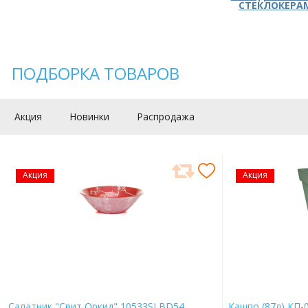
СТЕКЛОКЕРА
ПОДБОРКА ТОВАРОВ
Акция
Новинки
Распродажа
Акция
Акция
Салатник "Свит Оркид" 10533SLBD54
Кашпо (87л) КП-0