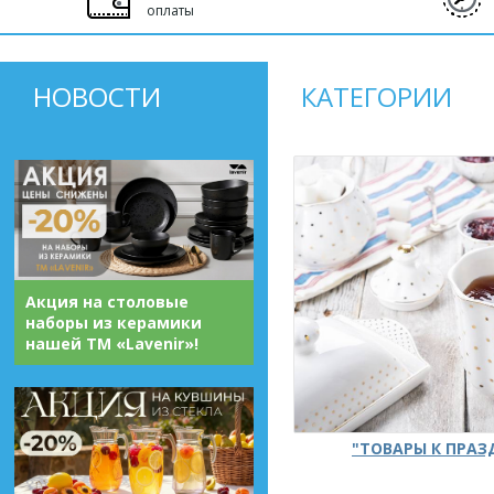
оплаты
НОВОСТИ
КАТЕГОРИИ
Акция на столовые
наборы из керамики
нашей ТМ «Lavenir»!
"ТОВАРЫ К ПРА