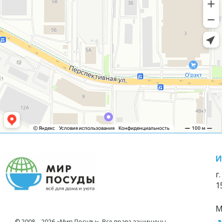
И
г
1
М
© 2008—2026 «Мир Посуды». Все права защищены.