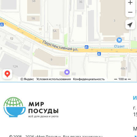
И
г
1
М
© 2008—2026 «Мир Посуды». Все права защищены.