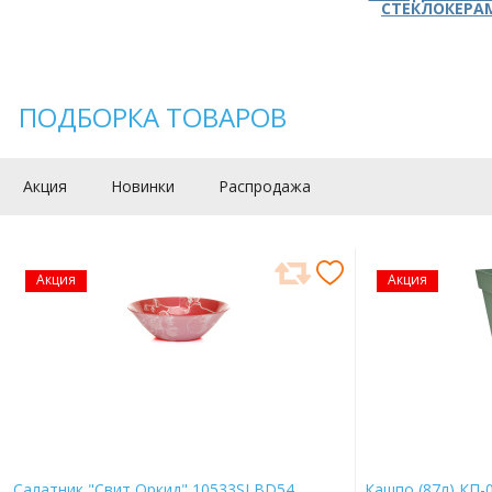
СТЕКЛОКЕРА
ПОДБОРКА ТОВАРОВ
Акция
Новинки
Распродажа
Акция
Акция
Салатник "Свит Оркид" 10533SLBD54
Кашпо (87л) КП-0