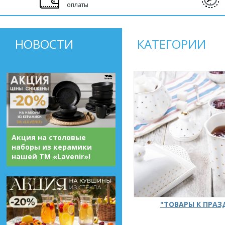
оплаты
НОВОСТИ
КАТЕГОРИИ
Акция на столовые
наборы из керамики
нашей ТМ «Lavenir»!
"ТОВАРЫ К ПРА