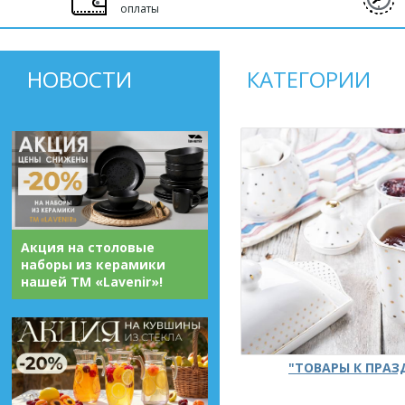
оплаты
НОВОСТИ
КАТЕГОРИИ
Акция на столовые
наборы из керамики
нашей ТМ «Lavenir»!
"ТОВАРЫ К ПРА