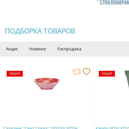
СТЕКЛОКЕРА
ПОДБОРКА ТОВАРОВ
Акция
Новинки
Распродажа
Акция
Акция
Салатник "Свит Оркид" 10533SLBD54
Кашпо (87л) КП-0