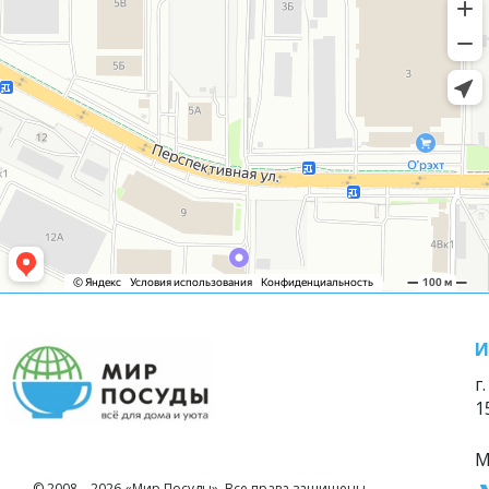
И
г
1
М
© 2008—2026 «Мир Посуды». Все права защищены.