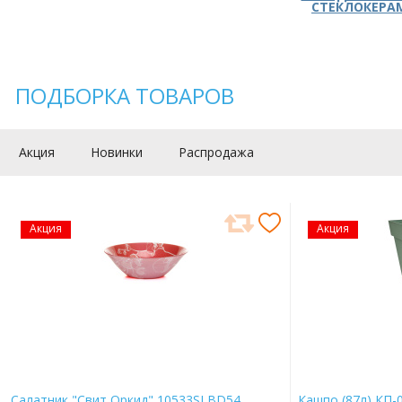
СТЕКЛОКЕРА
ПОДБОРКА ТОВАРОВ
Акция
Новинки
Распродажа
Акция
Акция
Салатник "Свит Оркид" 10533SLBD54
Кашпо (87л) КП-0