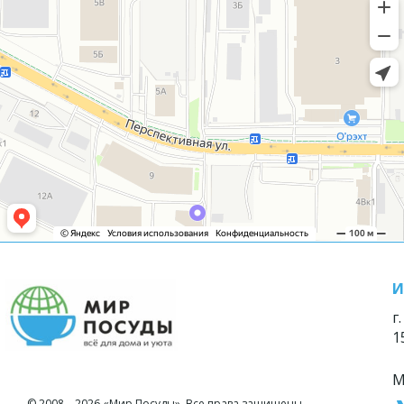
И
г
1
М
© 2008—2026 «Мир Посуды». Все права защищены.