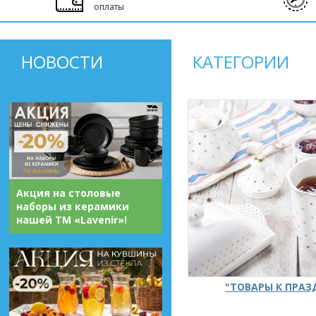
оплаты
НОВОСТИ
КАТЕГОРИИ
Акция на столовые
наборы из керамики
нашей ТМ «Lavenir»!
"ТОВАРЫ К ПРА