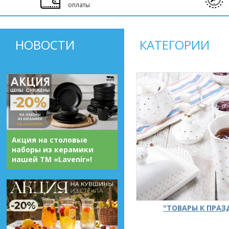
оплаты
НОВОСТИ
КАТЕГОРИИ
Акция на столовые
наборы из керамики
нашей ТМ «Lavenir»!
"ТОВАРЫ К ПРА