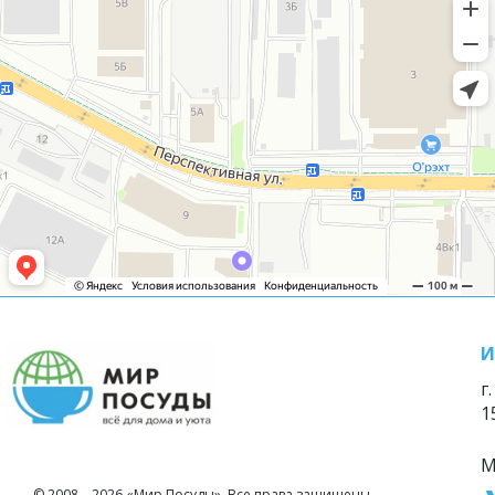
И
г
1
М
© 2008—2026 «Мир Посуды». Все права защищены.