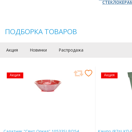
СТЕКЛОКЕРА
ПОДБОРКА ТОВАРОВ
Акция
Новинки
Распродажа
Акция
Акция
Салатник "Свит Оркид" 10533SLBD54
Кашпо (87л) КП-0