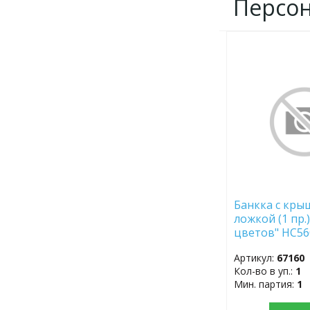
Персо
ДОБАВИТЬ
В
ИЗБРАННОЕ
Банкка с кры
ложкой (1 пр.
цветов" HC56
Артикул:
67160
Кол-во в уп.:
1
Мин. партия:
1