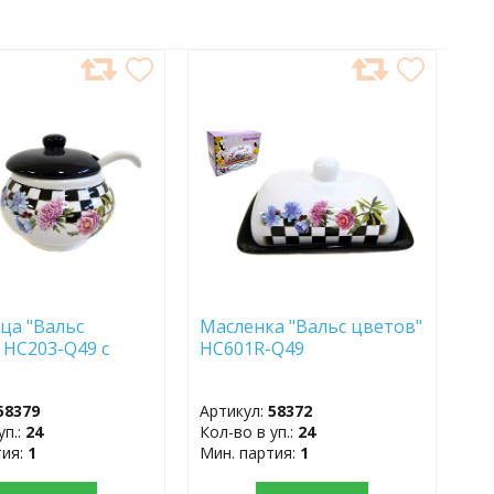
АВИТЬ
ДОБАВИТЬ
В
АННОЕ
ИЗБРАННОЕ
ца "Вальс
Масленка "Вальс цветов"
 HC203-Q49 с
HC601R-Q49
58379
Артикул:
58372
уп.:
24
Кол-во в уп.:
24
тия:
1
Мин. партия:
1