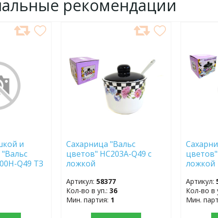
нальные рекомендации
ДОБАВИТЬ
ДОБ
В
В
ИЗБРАННОЕ
ИЗБР
шкой и
Сахарница "Вальс
Сахарни
) "Вальс
цветов" HC203A-Q49 с
цветов"
00H-Q49 ТЗ
ложкой
ложкой
Артикул:
58377
Артикул:
Кол-во в уп.:
36
Кол-во в 
Мин. партия:
1
Мин. пар