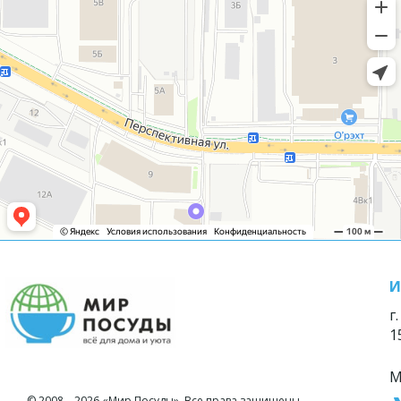
И
г
1
М
© 2008—2026 «Мир Посуды». Все права защищены.