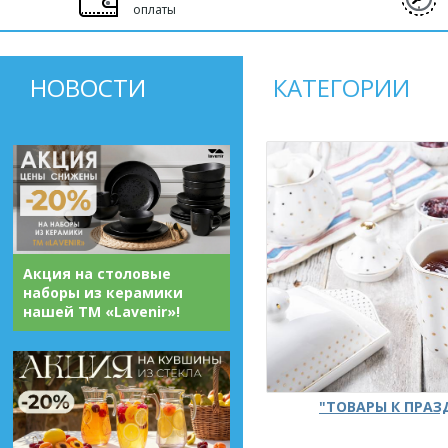
оплаты
НОВОСТИ
КАТЕГОРИИ
Акция на столовые
наборы из керамики
нашей ТМ «Lavenir»!
"ТОВАРЫ К ПРА