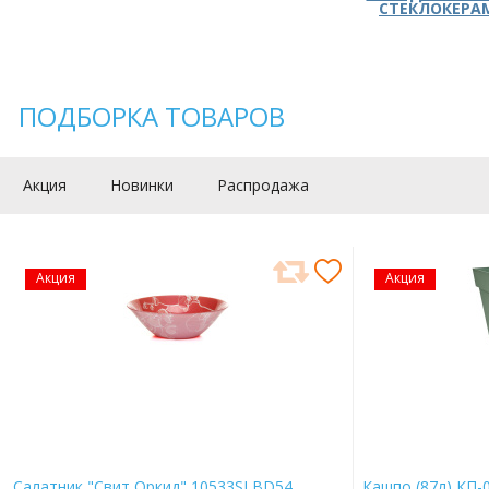
СТЕКЛОКЕРА
ПОДБОРКА ТОВАРОВ
Акция
Новинки
Распродажа
Акция
Акция
Салатник "Свит Оркид" 10533SLBD54
Кашпо (87л) КП-0