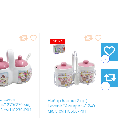
АВИТЬ
Акция
ДОБАВИТЬ
В
АННОЕ
ИЗБРАННОЕ
0
0
а Lavenir
Набор банок (2 пр.)
ль" 270/270 мл,
Lavenir "Акварель" 240
,5 см HC230-P01
мл, 8 см HC500-P01
т
доломит