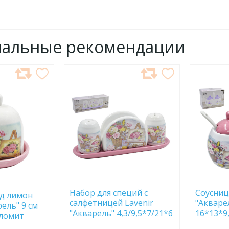
нальные рекомендации
ДОБАВИТЬ
ДОБ
В
В
ИЗБРАННОЕ
ИЗБР
Набор для специй с
Соусниц
д лимон
салфетницей Lavenir
"Акваре
рель" 9 см
"Акварель" 4,3/9,5*7/21*6
16*13*9
оломит
см HC415-P01 доломит
доломи