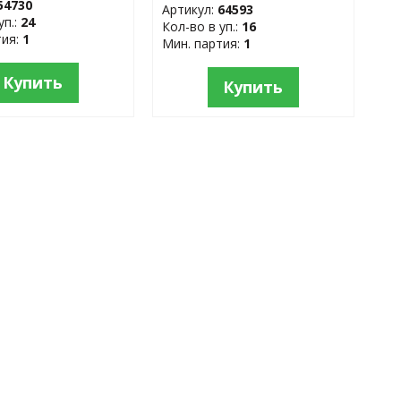
54730
Артикул:
64593
уп.:
24
Кол-во в уп.:
16
тия:
1
Мин. партия:
1
Купить
Купить