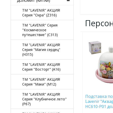
ДОЛОМИТ (КИТАЙ)
TM "LAVENIR" АКЦИЯ!
Серия "Охра" (Z316)
Персо
TM "LAVENIR" Серия
"Космическое
путешествие" (C313)
ДОБАВИТЬ
В
TM "LAVENIR" АКЦИЯ!
ИЗБРАННОЕ
Серия "Магия сердец"
(H315)
TM "LAVENIR" АКЦИЯ!
Серия "Восторг" (A16)
TM "LAVENIR" АКЦИЯ!
Серия "Маки" (M12)
TM "LAVENIR" АКЦИЯ!
Подставка по
Серия "Клубничное лето"
Lavenir "Аква
(P67)
HC610-P01 д