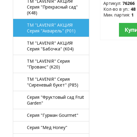
TM "LAVENIR" АКЦИЯ!
Артикул:
76266
Серия "Прекрасный сад"
Кол-во в уп.:
48
(K48)
Мин. партия:
1
TM "LAVENIR" АКЦИЯ!
Куп
Серия "Акварель" (P01)
TM "LAVENIR" АКЦИЯ!
Серия "Бабочка" (K04)
TM "LAVENIR" Серия
"Прованс" (K20)
TM "LAVENIR" Серия
"Сиреневый букет" (P85)
Серия "Фруктовый сад Fruit
Garden"
Серия "Гурман Gourmet"
Серия "Мед Honey"