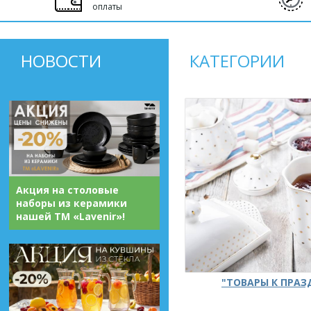
оплаты
НОВОСТИ
КАТЕГОРИИ
Акция на столовые
наборы из керамики
нашей ТМ «Lavenir»!
"ТОВАРЫ К ПРА