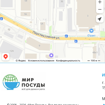
И
г
1
М
© 2008—2026 «Мир Посуды». Все права защищены.