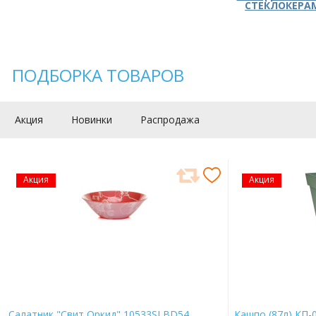
СТЕКЛОКЕРА
ПОДБОРКА ТОВАРОВ
Акция
Новинки
Распродажа
Акция
Акция
Салатник "Свит Оркид" 10533SLBD54
Кашпо (87л) КП-0