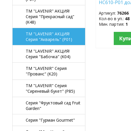
HC610-P01 д
TM "LAVENIR" АКЦИЯ!
Артикул:
76266
Серия "Прекрасный сад"
Кол-во в уп.:
48
(K48)
Мин. партия:
1
TM "LAVENIR" АКЦИЯ!
Куп
Серия "Акварель" (P01)
TM "LAVENIR" АКЦИЯ!
Серия "Бабочка" (K04)
TM "LAVENIR" Серия
"Прованс" (K20)
TM "LAVENIR" Серия
"Сиреневый букет" (P85)
Серия "Фруктовый сад Fruit
Garden"
Серия "Гурман Gourmet"