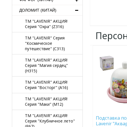
ДОЛОМИТ (КИТАЙ)
TM "LAVENIR" АКЦИЯ!
Серия "Охра" (Z316)
Персо
TM "LAVENIR" Серия
"Космическое
путешествие" (C313)
ДОБАВИТЬ
В
TM "LAVENIR" АКЦИЯ!
ИЗБРАННОЕ
Серия "Магия сердец"
(H315)
TM "LAVENIR" АКЦИЯ!
Серия "Восторг" (A16)
TM "LAVENIR" АКЦИЯ!
Серия "Маки" (M12)
TM "LAVENIR" АКЦИЯ!
Подставка по
Серия "Клубничное лето"
Lavenir "Аква
(P67)