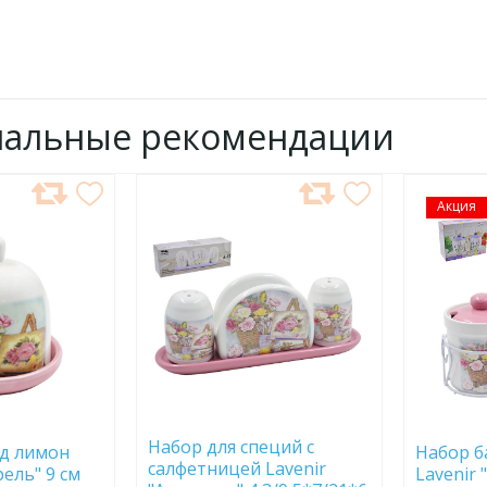
нальные рекомендации
ДОБАВИТЬ
Акция
ДОБ
В
В
ИЗБРАННОЕ
ИЗБР
Набор для специй с
д лимон
Набор ба
салфетницей Lavenir
рель" 9 см
Lavenir 