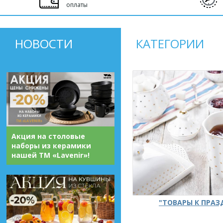
оплаты
НОВОСТИ
КАТЕГОРИИ
Акция на столовые
наборы из керамики
нашей ТМ «Lavenir»!
"ТОВАРЫ К ПРА