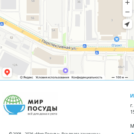
И
г
1
М
© 2008—2026 «Мир Посуды». Все права защищены.