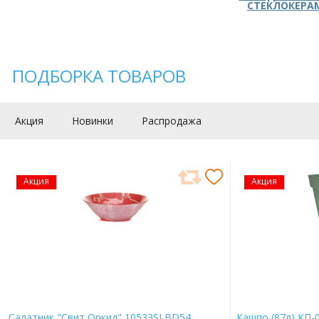
СТЕКЛОКЕРА
ПОДБОРКА ТОВАРОВ
Акция
Новинки
Распродажа
Акция
Акция
Салатник "Свит Оркид" 10533SLBD54
Кашпо (87л) КП-0