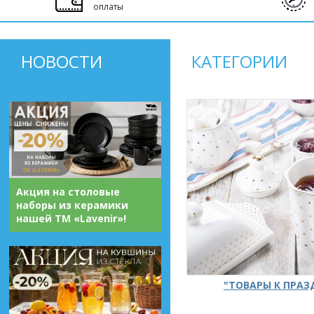
оплаты
НОВОСТИ
КАТЕГОРИИ
Акция на столовые
наборы из керамики
нашей ТМ «Lavenir»!
"ТОВАРЫ К ПРА