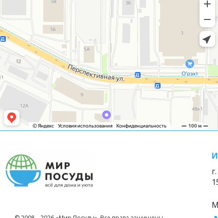
И
г
1
М
© 2008—2026 «Мир Посуды». Все права защищены.