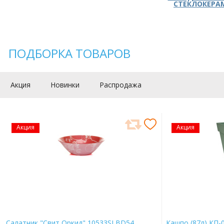
СТЕКЛОКЕРА
ПОДБОРКА ТОВАРОВ
Акция
Новинки
Распродажа
Акция
Акция
Салатник "Свит Оркид" 10533SLBD54
Кашпо (87л) КП-0