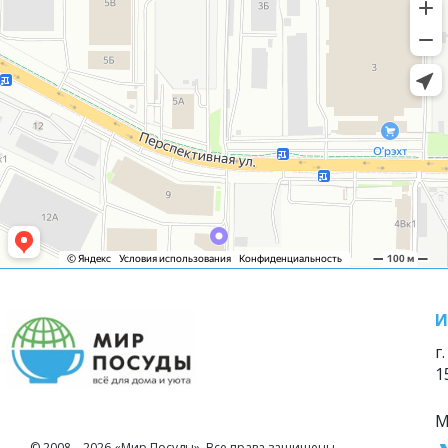
И
г
1
М
© 2008—2026 «Мир Посуды». Все права защищены.