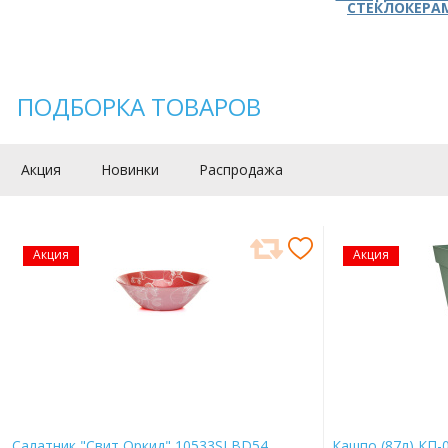
СТЕКЛОКЕРА
ПОДБОРКА ТОВАРОВ
Акция
Новинки
Распродажа
Акция
Акция
Салатник "Свит Оркид" 10533SLBD54
Кашпо (87л) КП-0