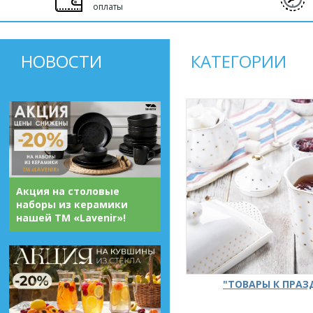
оплаты
НОВОСТИ
КАТЕГОРИИ
Акция на столовые
наборы из керамики
нашей ТМ «Lavenir»!
"ТОВАРЫ К ПРА