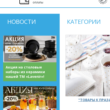
оплаты
НОВОСТИ
КАТЕГОРИИ
Акция на столовые
наборы из керамики
нашей ТМ «Lavenir»!
"ТОВАРЫ К ПРА