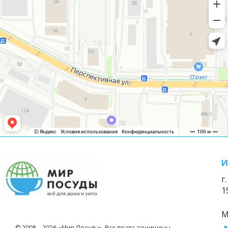
И
г
1
М
© 2008—2026 «Мир Посуды». Все права защищены.