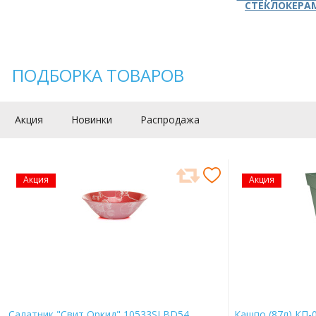
СТЕКЛОКЕРА
ПОДБОРКА ТОВАРОВ
Акция
Новинки
Распродажа
Акция
Акция
Салатник "Свит Оркид" 10533SLBD54
Кашпо (87л) КП-0