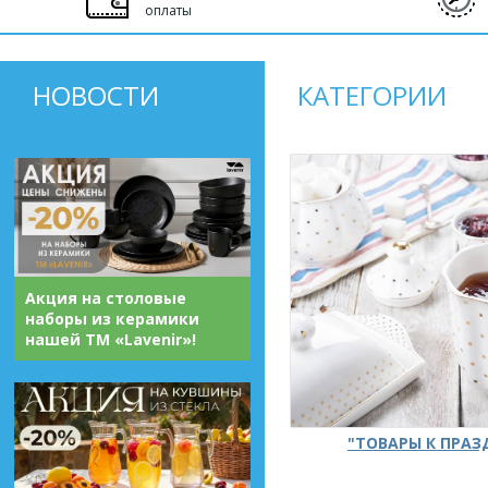
оплаты
НОВОСТИ
КАТЕГОРИИ
Акция на столовые
наборы из керамики
нашей ТМ «Lavenir»!
"ТОВАРЫ К ПРА