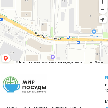
И
г
1
М
© 2008—2026 «Мир Посуды». Все права защищены.