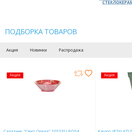
СТЕКЛОКЕРА
ПОДБОРКА ТОВАРОВ
Акция
Новинки
Распродажа
Акция
Акция
Салатник "Свит Оркид" 10533SLBD54
Кашпо (87л) КП-0