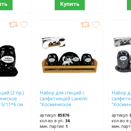
ить
Купить
ДОБАВИТЬ
ДОБ
В
В
ИЗБРАННОЕ
ИЗБР
ций (2 пр.)
Набор для специй с
Набор д
ическое
салфетницей Lavenir
салфетн
 5/11*6 см
"Космическое
"Космич
доломит
путешествие" 21,5*6 см
путешес
артикул:
85876
артикул:
HC410-С313 доломит
4,3/9,5*
кол-во в уп.:
36
кол-во в 
С313
мин. партия:
1
мин. пар