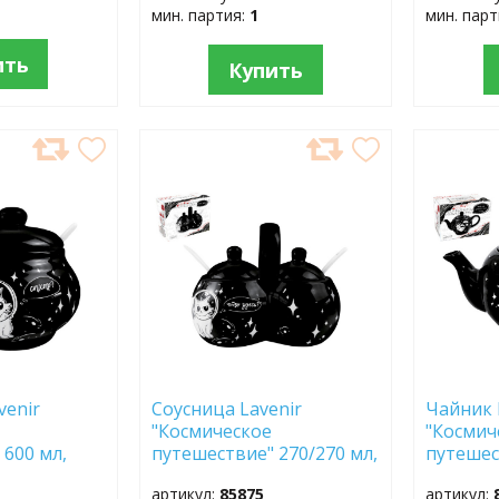
мин. партия:
1
мин. пар
ить
Купить
ДОБАВИТЬ
ДОБ
В
В
ИЗБРАННОЕ
ИЗБР
venir
Соусница Lavenir
Чайник 
"Космическое
"Космич
 600 мл,
путешествие" 270/270 мл,
путешес
-С313 с
16*13*9,5 см HC230-С313
23,5*13,
артикул:
85875
артикул:
мит
доломит
С313 до