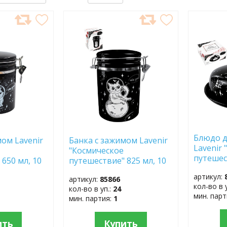
ДОБАВИТЬ
ДОБ
В
В
ИЗБРАННОЕ
ИЗБР
Блюдо д
мом Lavenir
Банка с зажимом Lavenir
Lavenir
"Космическое
путешес
650 мл, 10
путешествие" 825 мл, 10
HC620-С
3 доломит
см HC810-С313 доломит
артикул:
артикул:
85866
кол-во в 
кол-во в уп.:
24
мин. пар
мин. партия:
1
ить
Купить