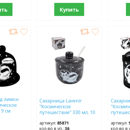
ить
Купить
ДОБАВИТЬ
ДОБ
В
В
ИЗБРАННОЕ
ИЗБР
д лимон
Сахарница Lavenir
Сахарни
ическое
"Космическое
"Космич
 9 см
путешествие" 330 мл, 10
путешес
доломит
см HC200-С313 с ложкой
см HC20
артикул:
85871
артикул:
доломит
кол-во в уп.:
36
кол-во в 