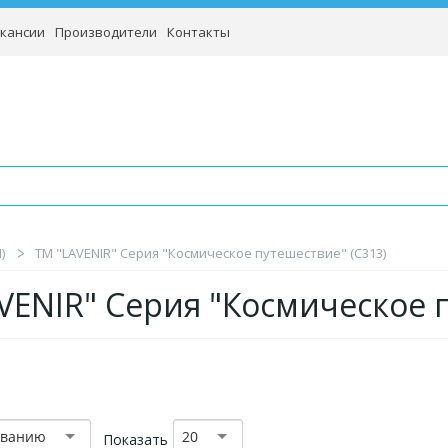
кансии
Производители
Контакты
)
TM "LAVENIR" Серия "Космическое путешествие" (C313)
VENIR" Серия "Космическое п
званию
20
Показать