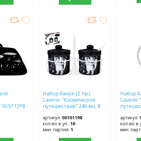
ДОБАВИТЬ
ДОБ
В
В
ИЗБРАННОЕ
ИЗБР
enir
Набор банок (2 пр.)
Набор ба
Lavenir "Космическое
Lavenir
 16,5*12*8
путешествие" 240 мл, 8
путешес
3 доломит
см HC500-C313 доломит
см HC51
артикул:
00101198
артикул:
кол-во в уп.:
16
кол-во в 
мин. партия:
1
мин. пар