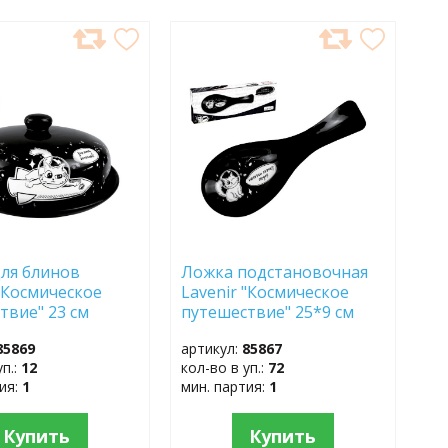
АВИТЬ
ДОБАВИТЬ
В
АННОЕ
ИЗБРАННОЕ
ля блинов
Ложка подстановочная
 "Космическое
Lavenir "Космическое
твие" 23 см
путешествие" 25*9 см
313 доломит
HC170-С313 доломит
85869
артикул:
85867
уп.:
12
кол-во в уп.:
72
тия:
1
мин. партия:
1
Купить
Купить