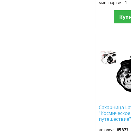
мин. партия:
1
Куп
ДОБАВИТЬ
В
ИЗБРАННОЕ
Сахарница La
"Космическое
путешествие"
12,5 см HC210
артикул:
85873
ложкой доло