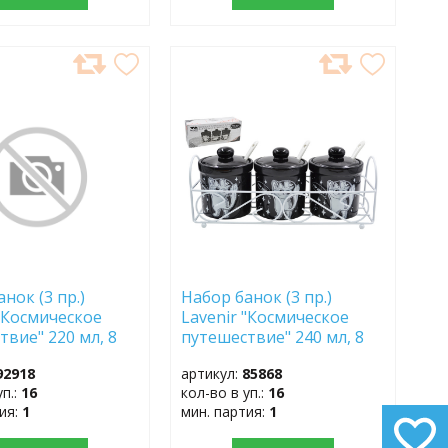
АВИТЬ
ДОБАВИТЬ
В
АННОЕ
ИЗБРАННОЕ
нок (3 пр.)
Набор банок (3 пр.)
 "Космическое
Lavenir "Космическое
твие" 220 мл, 8
путешествие" 240 мл, 8
0-С313 доломит
см HC520-C313 доломит
92918
артикул:
85868
уп.:
16
кол-во в уп.:
16
тия:
1
мин. партия:
1