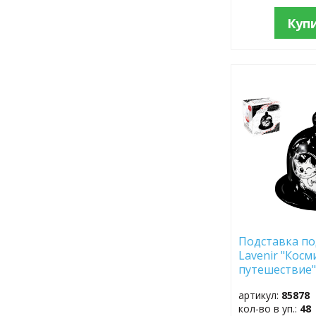
Куп
ДОБАВИТЬ
В
ИЗБРАННОЕ
Подставка по
Lavenir "Косм
путешествие"
HC610-С313 
артикул:
85878
кол-во в уп.:
48