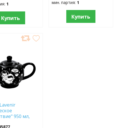
мин. партия:
1
тия:
1
Купить
Купить
АВИТЬ
АННОЕ
Lavenir
еское
твие" 950 мл,
5*14,6 см HC700-
85877
ломит