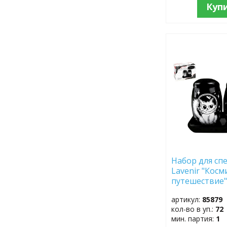
Куп
ДОБАВИТЬ
В
ИЗБРАННОЕ
Набор для спе
Lavenir "Косм
путешествие"
HC400-С313 
артикул:
85879
кол-во в уп.:
72
мин. партия:
1