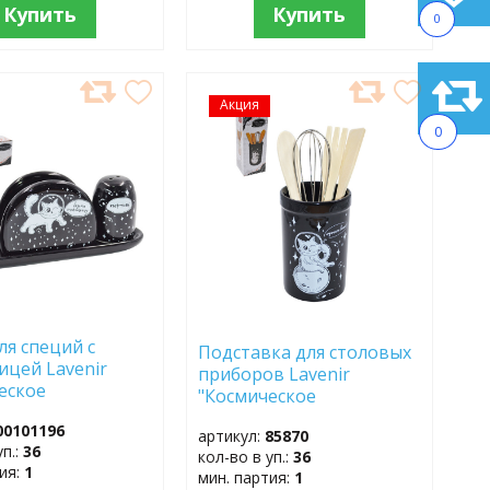
Купить
Купить
0
АВИТЬ
Акция
ДОБАВИТЬ
В
0
АННОЕ
ИЗБРАННОЕ
ля специй с
Подставка для столовых
ицей Lavenir
приборов Lavenir
еское
"Космическое
твие"
путешествие" 8,1 см
00101196
7/21*6см HC415-
артикул:
85870
HC150R-С313 доломит
уп.:
36
кол-во в уп.:
36
тия:
1
мин. партия:
1