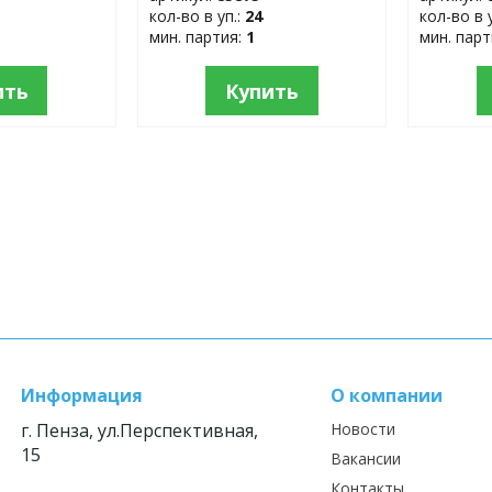
кол-во в уп.:
24
кол-во в 
мин. партия:
1
мин. пар
ить
Купить
Информация
О компании
г. Пенза, ул.Перспективная,
Новости
15
Вакансии
Контакты