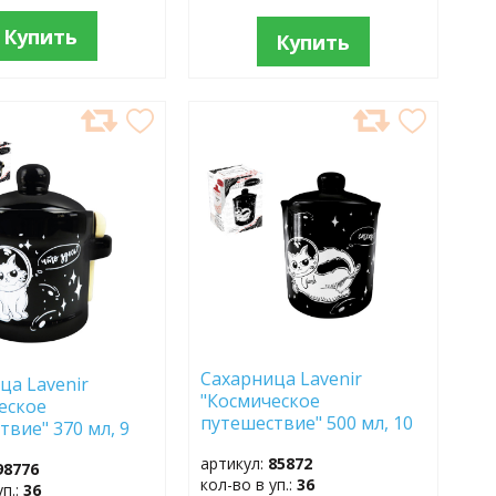
Купить
Купить
АВИТЬ
ДОБАВИТЬ
В
АННОЕ
ИЗБРАННОЕ
Сахарница Lavenir
ца Lavenir
"Космическое
еское
путешествие" 500 мл, 10
твие" 370 мл, 9
см HC220-С313 доломит
5-C313 доломит
артикул:
85872
98776
кол-во в уп.:
36
уп.:
36