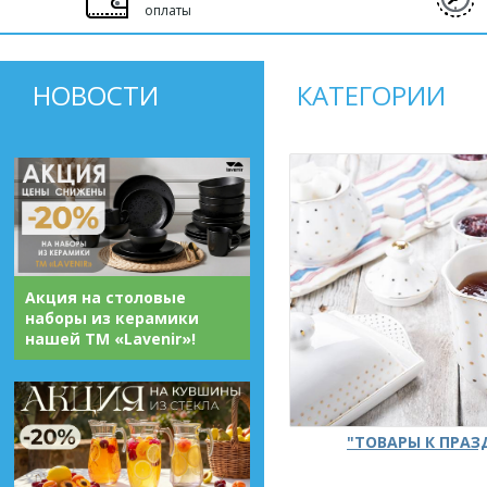
оплаты
НОВОСТИ
КАТЕГОРИИ
Акция на столовые
наборы из керамики
нашей ТМ «Lavenir»!
"ТОВАРЫ К ПРА