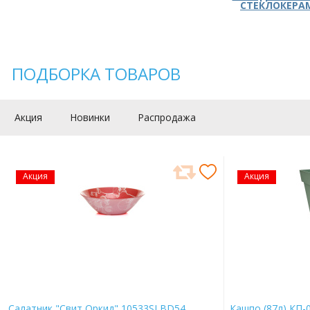
СТЕКЛОКЕРА
ПОДБОРКА ТОВАРОВ
Акция
Новинки
Распродажа
Акция
Акция
Салатник "Свит Оркид" 10533SLBD54
Кашпо (87л) КП-0