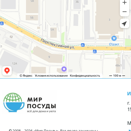
И
г
1
М
© 2008—2026 «Мир Посуды». Все права защищены.