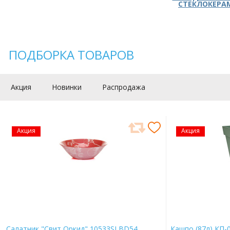
СТЕКЛОКЕРА
ПОДБОРКА ТОВАРОВ
Акция
Новинки
Распродажа
Акция
Акция
Салатник "Свит Оркид" 10533SLBD54
Кашпо (87л) КП-0