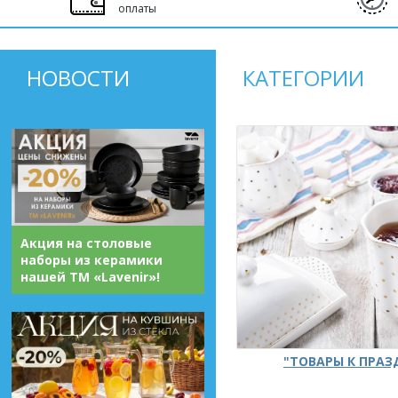
оплаты
НОВОСТИ
КАТЕГОРИИ
Акция на столовые
наборы из керамики
нашей ТМ «Lavenir»!
"ТОВАРЫ К ПРА