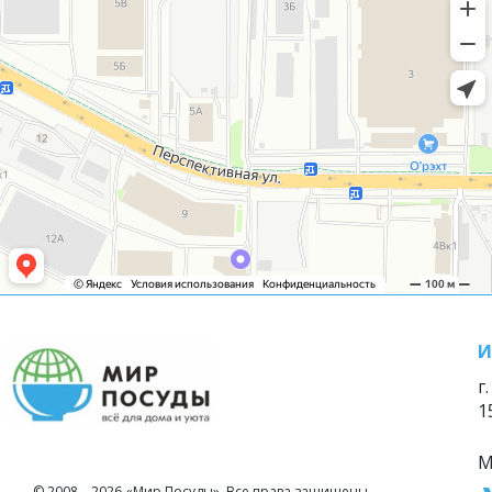
И
г
1
М
© 2008—2026 «Мир Посуды». Все права защищены.