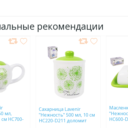
нальные рекомендации
ДОБАВИТЬ
ДОБ
В
В
ИЗБРАННОЕ
ИЗБР
ir
Масленк
Сахарница Lavenir
0 мл,
"Нежнос
"Нежность" 500 мл, 10 см
6 см HC700-
HC600
HC220-D211 доломит
омит