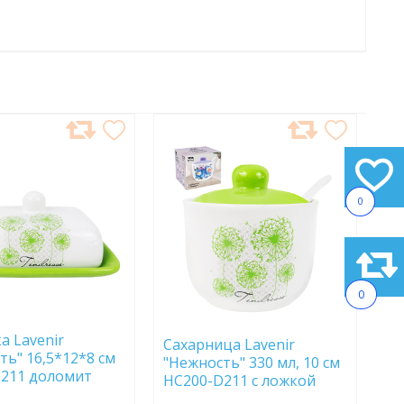
АВИТЬ
ДОБАВИТЬ
В
АННОЕ
ИЗБРАННОЕ
0
0
а Lavenir
Сахарница Lavenir
ть" 16,5*12*8 см
"Нежность" 330 мл, 10 см
-D211 доломит
HC200-D211 с ложкой
доломит