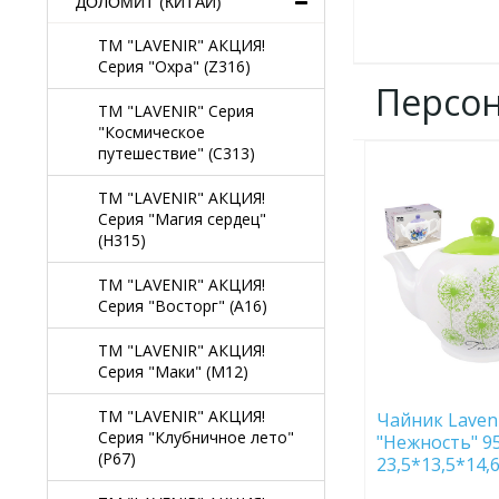
ДОЛОМИТ (КИТАЙ)
TM "LAVENIR" АКЦИЯ!
Серия "Охра" (Z316)
Персо
TM "LAVENIR" Серия
"Космическое
путешествие" (C313)
ДОБАВИТЬ
В
TM "LAVENIR" АКЦИЯ!
ИЗБРАННОЕ
Серия "Магия сердец"
(H315)
TM "LAVENIR" АКЦИЯ!
Серия "Восторг" (A16)
TM "LAVENIR" АКЦИЯ!
Серия "Маки" (M12)
TM "LAVENIR" АКЦИЯ!
Чайник Laven
Серия "Клубничное лето"
"Нежность" 95
(P67)
23,5*13,5*14,
D211 дол