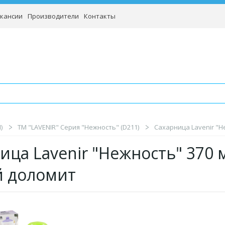
кансии
Производители
Контакты
)
TM "LAVENIR" Серия "Нежность" (D211)
Сахарница Lavenir "Не
ица Lavenir "Нежность" 370 м
й доломит