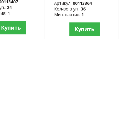
00113407
Артикул:
00113364
уп.:
24
Кол-во в уп.:
36
тия:
1
Мин. партия:
1
Купить
Купить