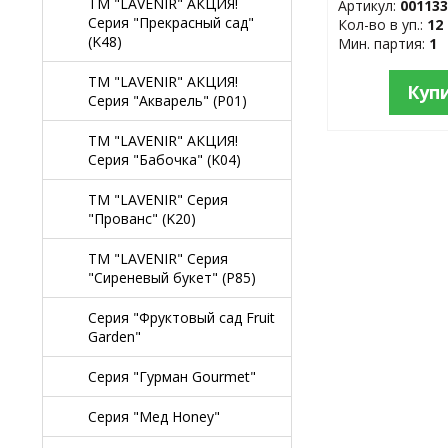
TM "LAVENIR" АКЦИЯ!
Артикул:
00113
Серия "Прекрасный сад"
Кол-во в уп.:
12
(K48)
Мин. партия:
1
TM "LAVENIR" АКЦИЯ!
Куп
Серия "Акварель" (P01)
TM "LAVENIR" АКЦИЯ!
Серия "Бабочка" (K04)
TM "LAVENIR" Серия
"Прованс" (K20)
TM "LAVENIR" Серия
"Сиреневый букет" (P85)
Серия "Фруктовый сад Fruit
Garden"
Серия "Гурман Gourmet"
Серия "Мед Honey"