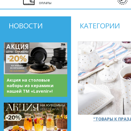
оплаты
НОВОСТИ
КАТЕГОРИИ
Акция на столовые
наборы из керамики
нашей ТМ «Lavenir»!
"ТОВАРЫ К ПРА