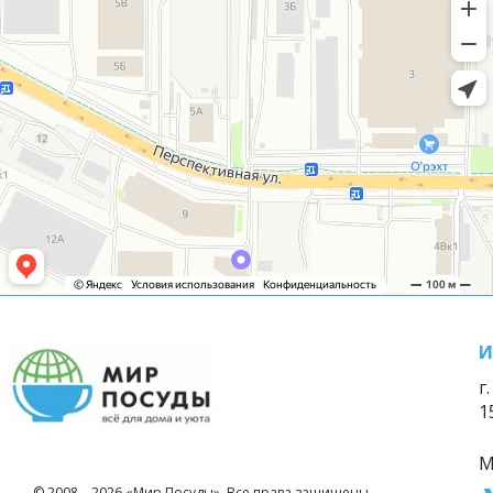
И
г
1
М
© 2008—2026 «Мир Посуды». Все права защищены.