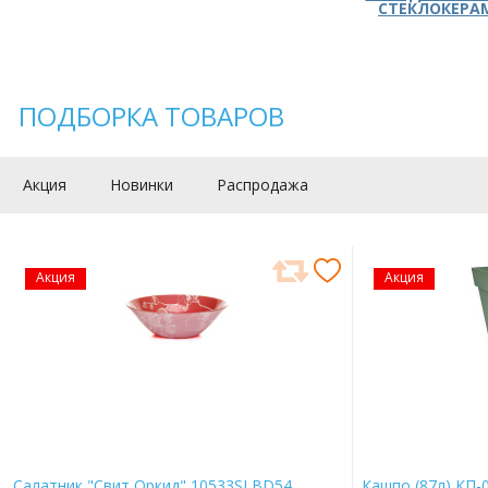
СТЕКЛОКЕРА
ПОДБОРКА ТОВАРОВ
Акция
Новинки
Распродажа
Акция
Акция
Салатник "Свит Оркид" 10533SLBD54
Кашпо (87л) КП-0