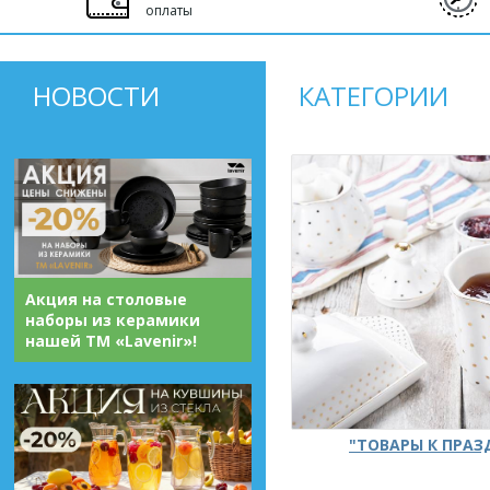
оплаты
НОВОСТИ
КАТЕГОРИИ
Акция на столовые
наборы из керамики
нашей ТМ «Lavenir»!
"ТОВАРЫ К ПРА