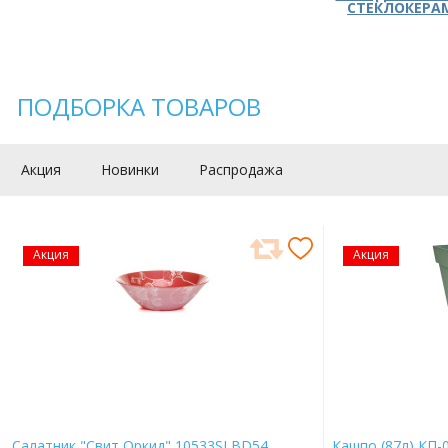
СТЕКЛОКЕРА
ПОДБОРКА ТОВАРОВ
Акция
Новинки
Распродажа
Акция
Акция
Салатник "Свит Оркид" 10533SLBD54
Кашпо (87л) КП-0