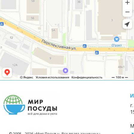
И
г
1
М
© 2008—2026 «Мир Посуды». Все права защищены.