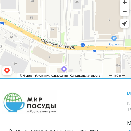
И
г
1
М
© 2008—2026 «Мир Посуды». Все права защищены.