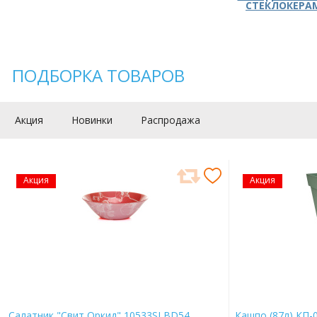
СТЕКЛОКЕРА
ПОДБОРКА ТОВАРОВ
Акция
Новинки
Распродажа
Акция
Акция
Салатник "Свит Оркид" 10533SLBD54
Кашпо (87л) КП-0