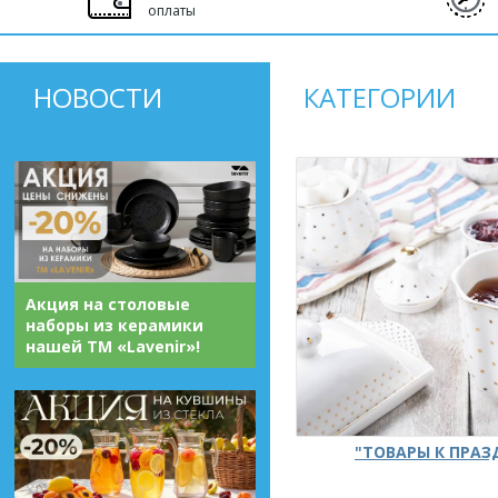
оплаты
НОВОСТИ
КАТЕГОРИИ
Акция на столовые
наборы из керамики
нашей ТМ «Lavenir»!
"ТОВАРЫ К ПРА