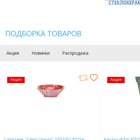
СТЕКЛОКЕРА
ПОДБОРКА ТОВАРОВ
Акция
Новинки
Распродажа
Акция
Акция
Салатник "Свит Оркид" 10533SLBD54
Кашпо (87л) КП-0