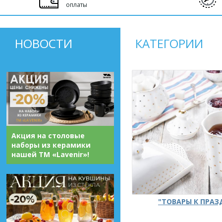
оплаты
НОВОСТИ
КАТЕГОРИИ
Акция на столовые
наборы из керамики
нашей ТМ «Lavenir»!
"ТОВАРЫ К ПРА