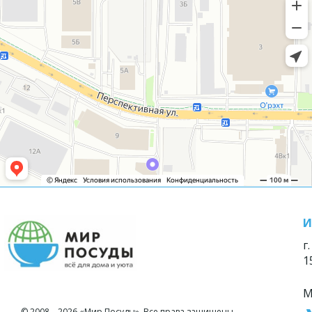
И
г
1
М
© 2008—2026 «Мир Посуды». Все права защищены.