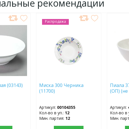
нальные рекомендации
Распродажа
ДОБАВИТЬ
ДОБ
В
В
ИЗБРАННОЕ
ИЗБР
лая (03143)
Миска 300 Черника
Пиала 37
(11700)
(ОП) (не
Артикул:
00104355
Артикул:
Кол-во в уп.:
12
Кол-во в 
Мин. партия:
12
Мин. пар