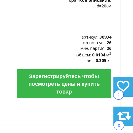
Краткое описание:
ИЗБРАННОЕ
d=20см
артикул:
30934
кол-во в уп.:
26
мин. партия:
26
3
объем:
0.0104
м
вес:
0.305
кг
Зарегистрируйтесь чтобы
посмотреть цены и купить
товар
0
0