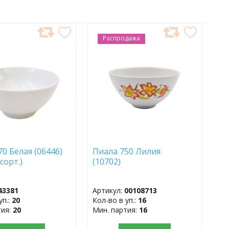
АВИТЬ
Распродажа
ДОБАВИТЬ
В
АННОЕ
ИЗБРАННОЕ
0 Белая (06446)
Пиала 750 Лилия
 сорт.)
(10702)
43381
Артикул:
00108713
уп.:
20
Кол-во в уп.:
16
тия:
20
Мин. партия:
16