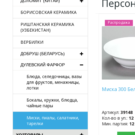
Персо
ДОЛОМИТ (КИТАЙ)
БОРИСОВСКАЯ КЕРАМИКА
Распродажа
ДОБАВИТЬ
РИШТАНСКАЯ КЕРАМИКА
В
(УЗБЕКИСТАН)
ИЗБРАННОЕ
ВЕРБИЛКИ
ДОБРУШ (БЕЛАРУСЬ)
ДУЛЕВСКИЙ ФАРФОР
Блюда, селедочницы, вазы
для фруктов, менажницы,
лотки
Миска 300 Бе
Бокалы, кружки, блюдца,
чайные пары
Артикул:
39148
Миски, пиалы, салатники,
Кол-во в уп.:
12
тарелки
Мин. партия:
12