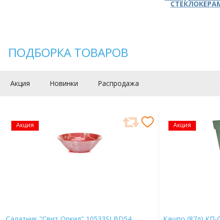
СТЕКЛОКЕРА
ПОДБОРКА ТОВАРОВ
Акция
Новинки
Распродажа
Акция
Акция
Салатник "Свит Оркид" 10533SLBD54
Кашпо (87л) КП-0