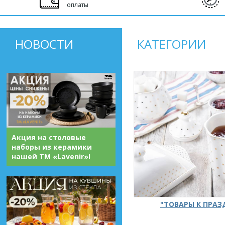
оплаты
НОВОСТИ
КАТЕГОРИИ
Акция на столовые
наборы из керамики
нашей ТМ «Lavenir»!
"ТОВАРЫ К ПРА