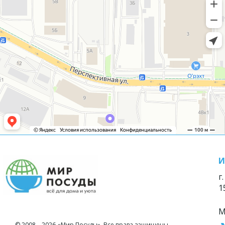
И
г
1
М
© 2008—2026 «Мир Посуды». Все права защищены.