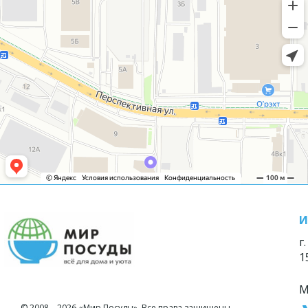
И
г
1
М
© 2008—2026 «Мир Посуды». Все права защищены.