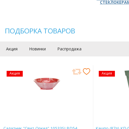
СТЕКЛОКЕРА
ПОДБОРКА ТОВАРОВ
Акция
Новинки
Распродажа
Акция
Акция
Салатник "Свит Оркид" 10533SLBD54
Кашпо (87л) КП-0