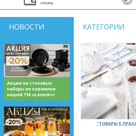
оплаты
НОВОСТИ
КАТЕГОРИИ
Акция на столовые
наборы из керамики
нашей ТМ «Lavenir»!
"ТОВАРЫ К ПРА