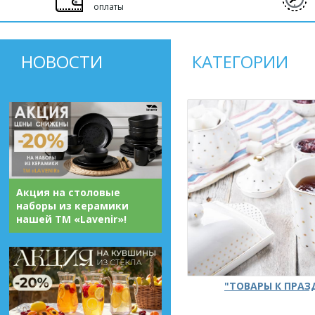
оплаты
НОВОСТИ
КАТЕГОРИИ
Акция на столовые
наборы из керамики
нашей ТМ «Lavenir»!
"ТОВАРЫ К ПРА