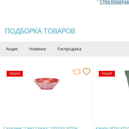
СТЕКЛОКЕРА
ПОДБОРКА ТОВАРОВ
Акция
Новинки
Распродажа
Акция
Акция
Салатник "Свит Оркид" 10533SLBD54
Кашпо (87л) КП-0