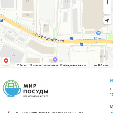
И
г
1
М
© 2008—2026 «Мир Посуды». Все права защищены.