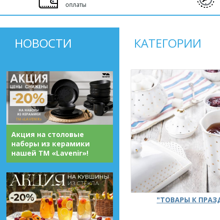
оплаты
НОВОСТИ
КАТЕГОРИИ
Акция на столовые
наборы из керамики
нашей ТМ «Lavenir»!
"ТОВАРЫ К ПРА