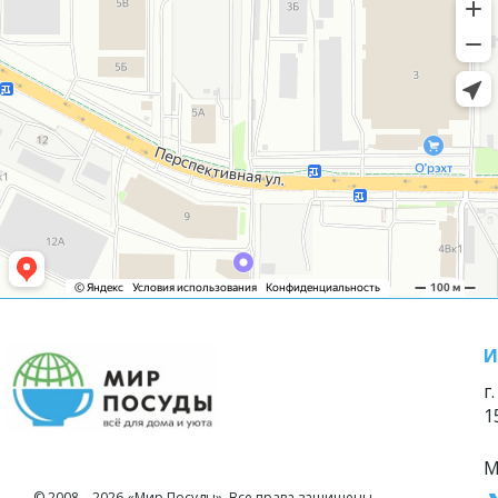
И
г
1
М
© 2008—2026 «Мир Посуды». Все права защищены.