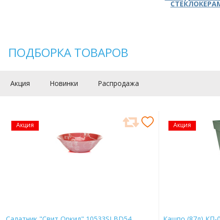
СТЕКЛОКЕРА
ПОДБОРКА ТОВАРОВ
Акция
Новинки
Распродажа
Акция
Акция
Салатник "Свит Оркид" 10533SLBD54
Кашпо (87л) КП-0