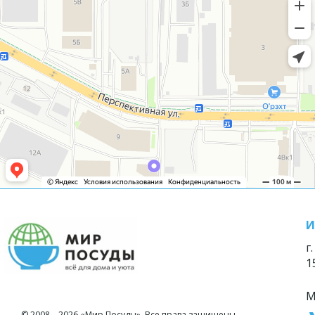
И
г
1
М
© 2008—2026 «Мир Посуды». Все права защищены.