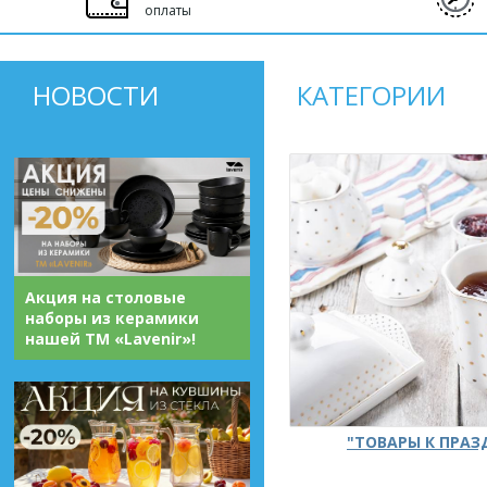
оплаты
НОВОСТИ
КАТЕГОРИИ
Акция на столовые
наборы из керамики
нашей ТМ «Lavenir»!
"ТОВАРЫ К ПРА