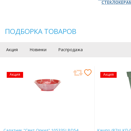
СТЕКЛОКЕРА
ПОДБОРКА ТОВАРОВ
Акция
Новинки
Распродажа
Акция
Акция
Салатник "Свит Оркид" 10533SLBD54
Кашпо (87л) КП-0