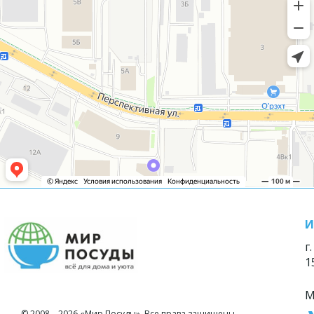
И
г
1
М
© 2008—2026 «Мир Посуды». Все права защищены.