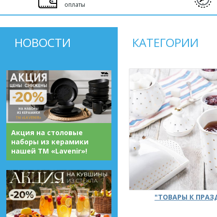
оплаты
НОВОСТИ
КАТЕГОРИИ
Акция на столовые
наборы из керамики
нашей ТМ «Lavenir»!
"ТОВАРЫ К ПРА