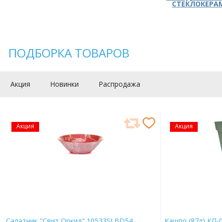
СТЕКЛОКЕРА
ПОДБОРКА ТОВАРОВ
Акция
Новинки
Распродажа
Акция
Акция
Салатник "Свит Оркид" 10533SLBD54
Кашпо (87л) КП-0