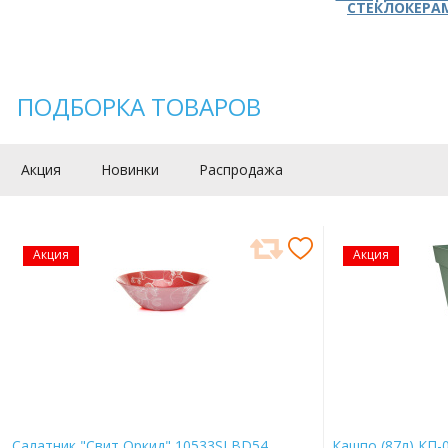
СТЕКЛОКЕРА
ПОДБОРКА ТОВАРОВ
Акция
Новинки
Распродажа
Акция
Акция
Салатник "Свит Оркид" 10533SLBD54
Кашпо (87л) КП-0