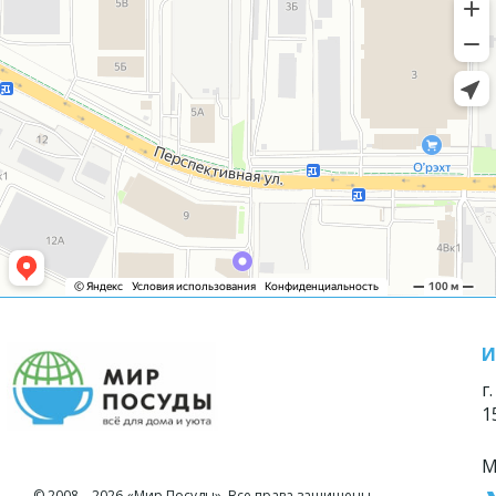
И
г
1
М
© 2008—2026 «Мир Посуды». Все права защищены.