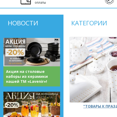
оплаты
НОВОСТИ
КАТЕГОРИИ
Акция на столовые
наборы из керамики
нашей ТМ «Lavenir»!
"ТОВАРЫ К ПРА