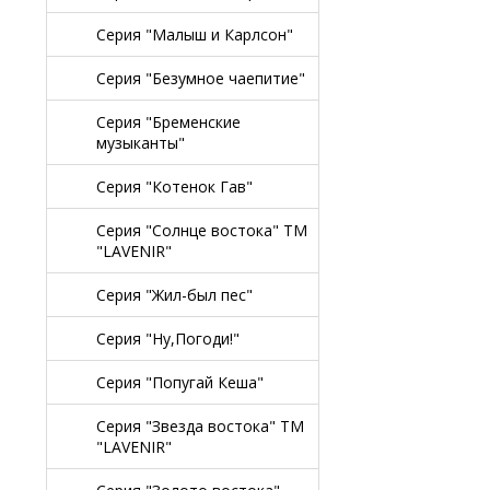
Серия "Малыш и Карлсон"
Серия "Безумное чаепитие"
Серия "Бременские
музыканты"
Серия "Котенок Гав"
Серия "Солнце востока" TM
"LAVENIR"
Серия "Жил-был пес"
Серия "Ну,Погоди!"
Серия "Попугай Кеша"
Серия "Звезда востока" TM
"LAVENIR"