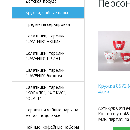
Персо
Детская посуда
Кружки, чайные пары
ДОБАВИТЬ
Предметы сервировки
В
ИЗБРАННОЕ
Салатники, тарелки
"LAVENIR" АКЦИЯ!
Салатники, тарелки
"LAVENIR" ПРИНТ
Салатники, тарелки
"LAVENIR" Эконом
Кружка 8572 (
Салатники, тарелки
4диз.
"КОРАЛЛ", "ФОКУС",
"OLAFF"
Артикул:
00119
Сервизы и чайные пары на
Кол-во в уп.:
48
метал. подставке
Мин. партия:
12
Чайные, кофейные наборы