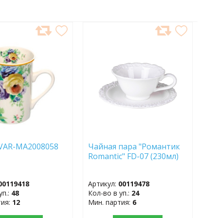
АВИТЬ
ДОБАВИТЬ
В
АННОЕ
ИЗБРАННОЕ
VAR-MA2008058
Чайная пара "Романтик
л)
Romantic" FD-07 (230мл)
00119418
Артикул:
00119478
уп.:
48
Кол-во в уп.:
24
тия:
12
Мин. партия:
6