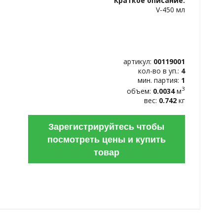
Краткое описание:
ИЗБРАННОЕ
V-450 мл
артикул:
00119001
кол-во в уп.:
4
мин. партия:
1
3
объем:
0.0034
м
вес:
0.742
кг
Зарегистрируйтесь чтобы
посмотреть цены и купить
товар