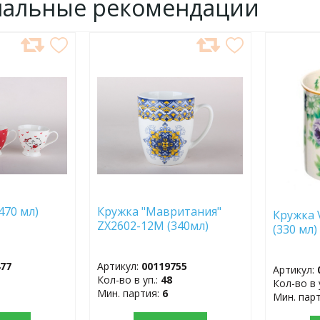
нальные рекомендации
ДОБАВИТЬ
ДОБ
В
В
ИЗБРАННОЕ
ИЗБР
470 мл)
Кружка "Мавритания"
Кружка 
ZX2602-12M (340мл)
(330 м
477
Артикул:
00119755
Артикул:
Кол-во в уп.:
48
Кол-во в 
Мин. партия:
6
Мин. пар