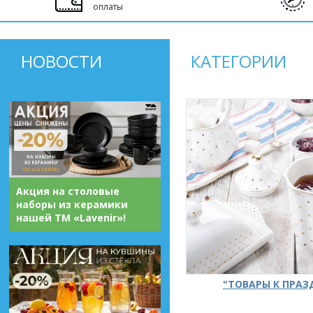
оплаты
НОВОСТИ
КАТЕГОРИИ
Акция на столовые
наборы из керамики
нашей ТМ «Lavenir»!
"ТОВАРЫ К ПРА