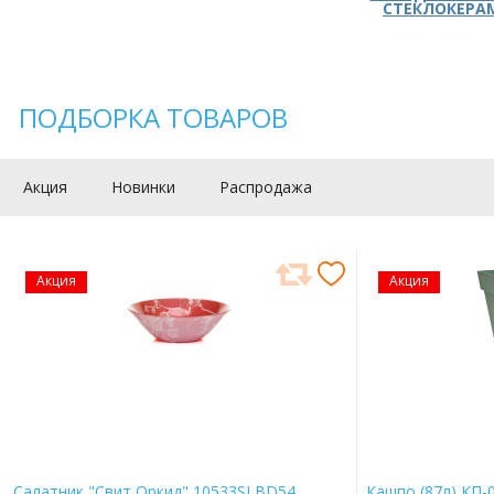
СТЕКЛОКЕРА
ПОДБОРКА ТОВАРОВ
Акция
Новинки
Распродажа
Акция
Акция
Салатник "Свит Оркид" 10533SLBD54
Кашпо (87л) КП-0