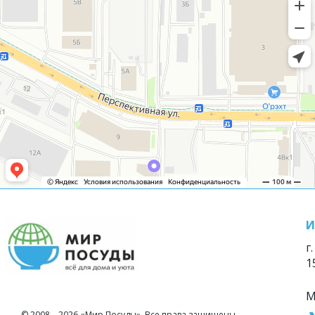
И
г
1
М
© 2008—2026 «Мир Посуды». Все права защищены.