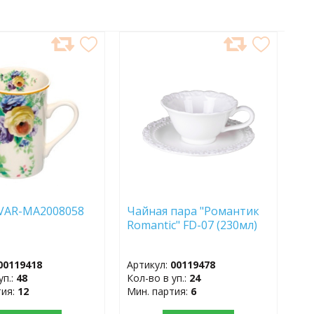
АВИТЬ
ДОБАВИТЬ
В
АННОЕ
ИЗБРАННОЕ
VAR-MA2008058
Чайная пара "Романтик
л)
Romantic" FD-07 (230мл)
00119418
Артикул:
00119478
уп.:
48
Кол-во в уп.:
24
тия:
12
Мин. партия:
6