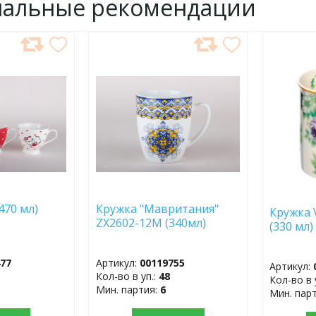
нальные рекомендации
ДОБАВИТЬ
ДОБ
В
В
ИЗБРАННОЕ
ИЗБР
470 мл)
Кружка "Мавритания"
Кружка 
ZX2602-12M (340мл)
(330 м
477
Артикул:
00119755
Артикул:
Кол-во в уп.:
48
Кол-во в 
Мин. партия:
6
Мин. пар