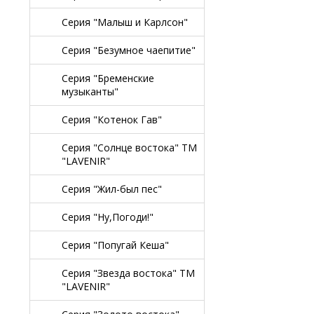
Серия "Малыш и Карлсон"
Серия "Безумное чаепитие"
Серия "Бременские
музыканты"
Серия "Котенок Гав"
Серия "Солнце востока" TM
"LAVENIR"
Серия "Жил-был пес"
Серия "Ну,Погоди!"
Серия "Попугай Кеша"
Серия "Звезда востока" TM
"LAVENIR"