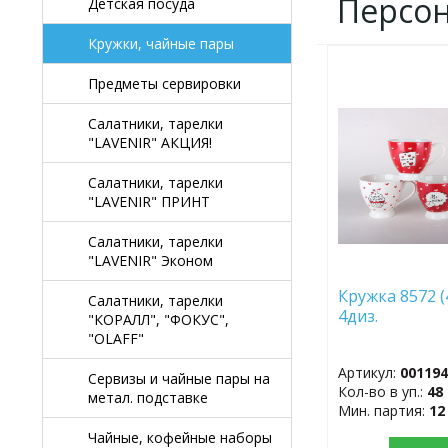
Персо
Детская посуда
Кружки, чайные пары
ДОБАВИТЬ
Предметы сервировки
В
ИЗБРАННОЕ
Салатники, тарелки
"LAVENIR" АКЦИЯ!
Салатники, тарелки
"LAVENIR" ПРИНТ
Салатники, тарелки
"LAVENIR" Эконом
Кружка 8572 (
Салатники, тарелки
4диз.
"КОРАЛЛ", "ФОКУС",
"OLAFF"
Артикул:
00119
Сервизы и чайные пары на
Кол-во в уп.:
48
метал. подставке
Мин. партия:
12
Чайные, кофейные наборы