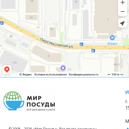
И
г
1
М
© 2008—2026 «Мир Посуды». Все права защищены.