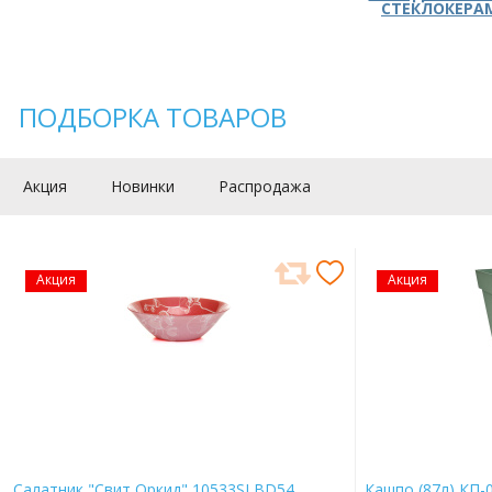
СТЕКЛОКЕРА
ПОДБОРКА ТОВАРОВ
Акция
Новинки
Распродажа
Акция
Акция
Салатник "Свит Оркид" 10533SLBD54
Кашпо (87л) КП-0