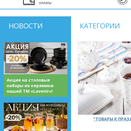
оплаты
НОВОСТИ
КАТЕГОРИИ
Акция на столовые
наборы из керамики
нашей ТМ «Lavenir»!
"ТОВАРЫ К ПРА