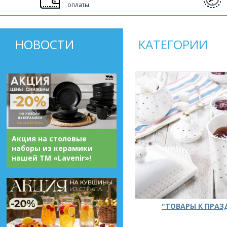
оплаты
НОВОСТИ
КАТЕГОРИИ
Акция на столовые
наборы из керамики
нашей ТМ «Lavenir»!
"ТОВАРЫ К ПРА