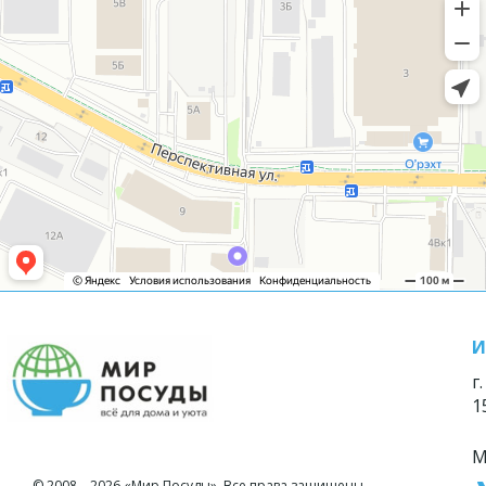
И
г
1
М
© 2008—2026 «Мир Посуды». Все права защищены.