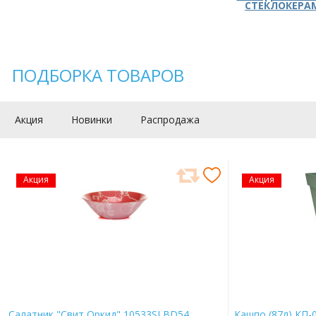
СТЕКЛОКЕРА
ПОДБОРКА ТОВАРОВ
Акция
Новинки
Распродажа
Акция
Акция
Салатник "Свит Оркид" 10533SLBD54
Кашпо (87л) КП-0