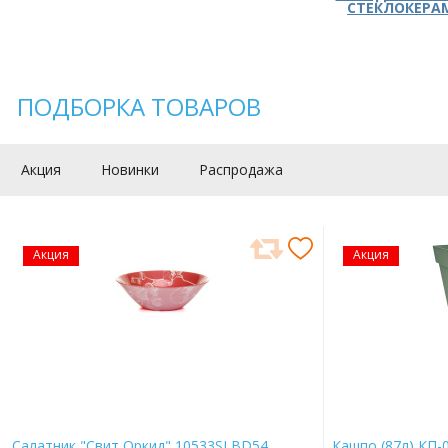
СТЕКЛОКЕРА
ПОДБОРКА ТОВАРОВ
Акция
Новинки
Распродажа
Акция
Акция
Салатник "Свит Оркид" 10533SLBD54
Кашпо (87л) КП-0