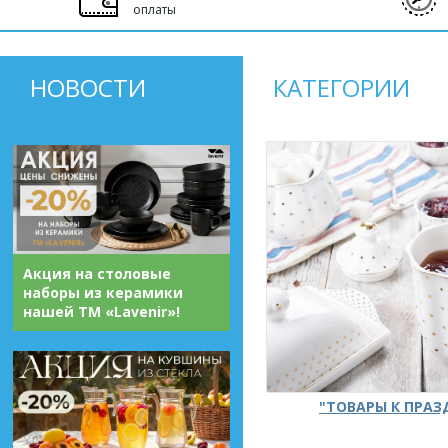
оплаты
НОВОСТИ
КАТЕГОРИИ
Акция на столовые
наборы из керамики
нашей ТМ «Lavenir»!
"ТОВАРЫ К ПРА