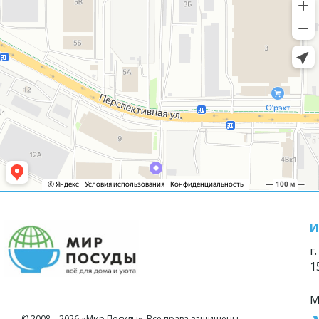
И
г
1
М
© 2008—2026 «Мир Посуды». Все права защищены.