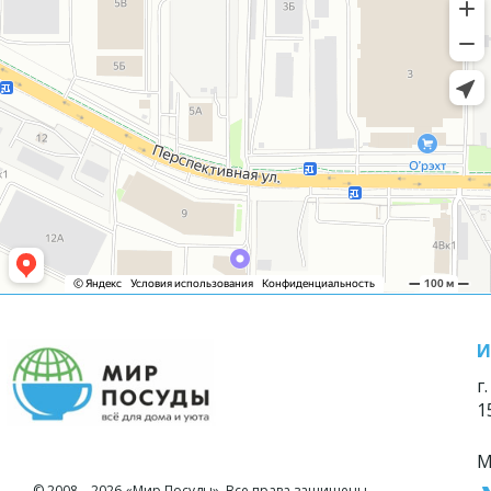
И
г
1
М
© 2008—2026 «Мир Посуды». Все права защищены.