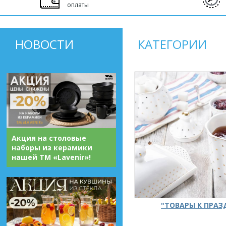
оплаты
НОВОСТИ
КАТЕГОРИИ
Акция на столовые
наборы из керамики
нашей ТМ «Lavenir»!
"ТОВАРЫ К ПРА