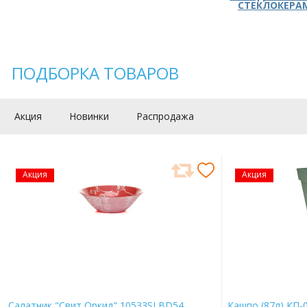
СТЕКЛОКЕРА
ПОДБОРКА ТОВАРОВ
Акция
Новинки
Распродажа
Акция
Акция
Салатник "Свит Оркид" 10533SLBD54
Кашпо (87л) КП-0