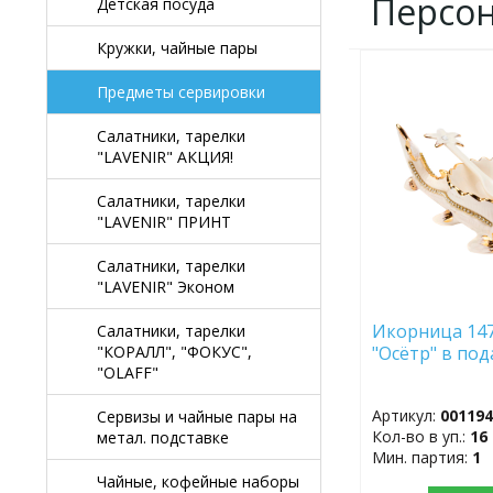
Персо
Детская посуда
Кружки, чайные пары
ДОБАВИТЬ
Предметы сервировки
В
ИЗБРАННОЕ
Салатники, тарелки
"LAVENIR" АКЦИЯ!
Салатники, тарелки
"LAVENIR" ПРИНТ
Салатники, тарелки
"LAVENIR" Эконом
Икорница 147
Салатники, тарелки
"Осётр" в пода
"КОРАЛЛ", "ФОКУС",
"OLAFF"
Артикул:
00119
Сервизы и чайные пары на
Кол-во в уп.:
16
метал. подставке
Мин. партия:
1
Чайные, кофейные наборы