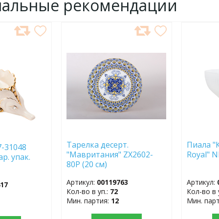
нальные рекомендации
ДОБАВИТЬ
ДОБ
В
В
ИЗБРАННОЕ
ИЗБР
Тарелка десерт.
Пиала "
-31048
"Мавритания" ZX2602-
Royal" N
р. упак.
80P (20 см)
Артикул:
00119763
Артикул:
417
Кол-во в уп.:
72
Кол-во в 
Мин. партия:
12
Мин. пар