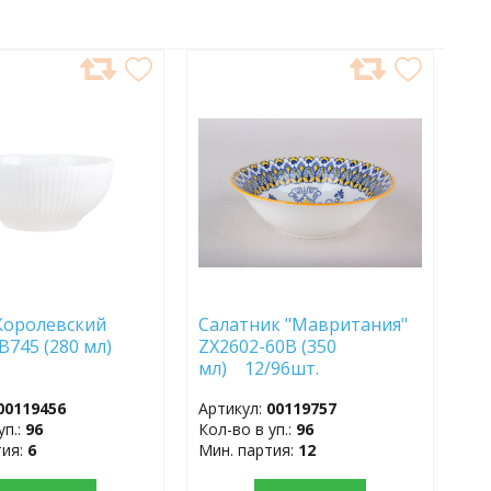
АВИТЬ
ДОБАВИТЬ
В
АННОЕ
ИЗБРАННОЕ
Королевский
Салатник "Мавритания"
B745 (280 мл)
ZX2602-60B (350
мл) 12/96шт.
00119456
Артикул:
00119757
уп.:
96
Кол-во в уп.:
96
тия:
6
Мин. партия:
12