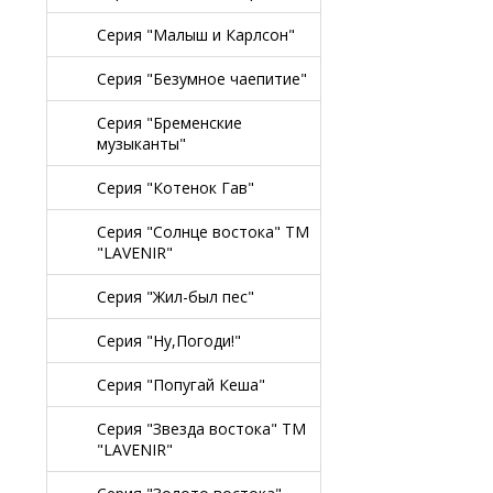
Серия "Малыш и Карлсон"
Серия "Безумное чаепитие"
Серия "Бременские
музыканты"
Серия "Котенок Гав"
Серия "Солнце востока" TM
"LAVENIR"
Серия "Жил-был пес"
Серия "Ну,Погоди!"
Серия "Попугай Кеша"
Серия "Звезда востока" TM
"LAVENIR"