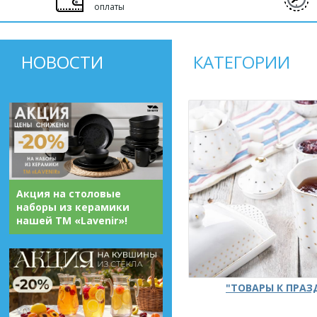
оплаты
НОВОСТИ
КАТЕГОРИИ
Акция на столовые
наборы из керамики
нашей ТМ «Lavenir»!
"ТОВАРЫ К ПРА