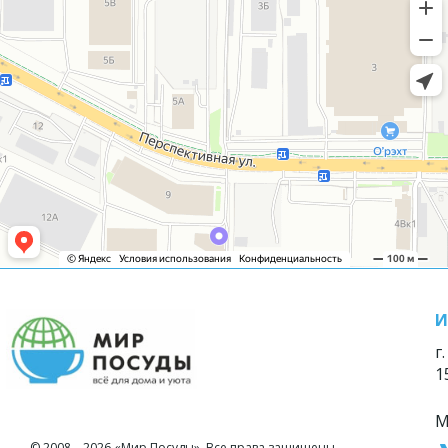
И
г
1
М
© 2008—2026 «Мир Посуды». Все права защищены.