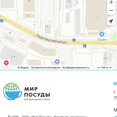
И
г
1
М
© 2008—2026 «Мир Посуды». Все права защищены.