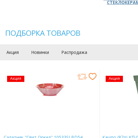
СТЕКЛОКЕРА
ПОДБОРКА ТОВАРОВ
Акция
Новинки
Распродажа
Акция
Акция
Салатник "Свит Оркид" 10533SLBD54
Кашпо (87л) КП-0