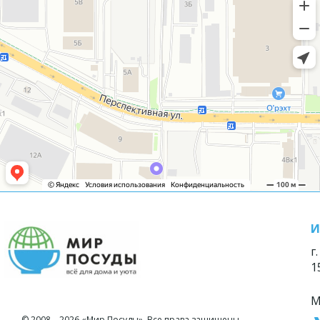
И
г
1
М
© 2008—2026 «Мир Посуды». Все права защищены.