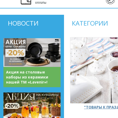
оплаты
НОВОСТИ
КАТЕГОРИИ
Акция на столовые
наборы из керамики
нашей ТМ «Lavenir»!
"ТОВАРЫ К ПРА