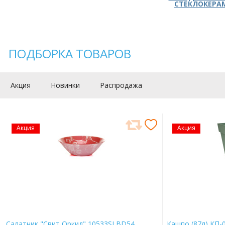
СТЕКЛОКЕРА
ПОДБОРКА ТОВАРОВ
Акция
Новинки
Распродажа
Акция
Акция
Салатник "Свит Оркид" 10533SLBD54
Кашпо (87л) КП-0