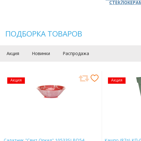
СТЕКЛОКЕРА
ПОДБОРКА ТОВАРОВ
Акция
Новинки
Распродажа
Акция
Акция
Салатник "Свит Оркид" 10533SLBD54
Кашпо (87л) КП-0