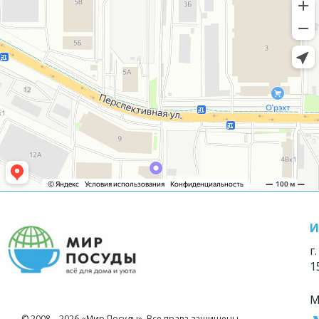
И
г
1
М
© 2008—2026 «Мир Посуды». Все права защищены.