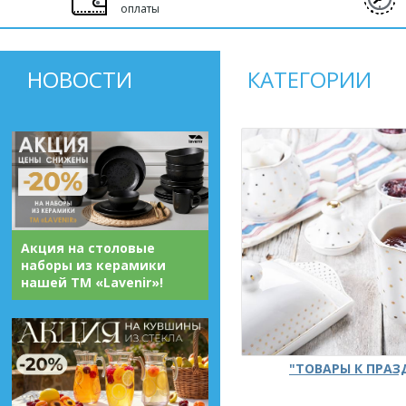
оплаты
НОВОСТИ
КАТЕГОРИИ
Акция на столовые
наборы из керамики
нашей ТМ «Lavenir»!
"ТОВАРЫ К ПРА