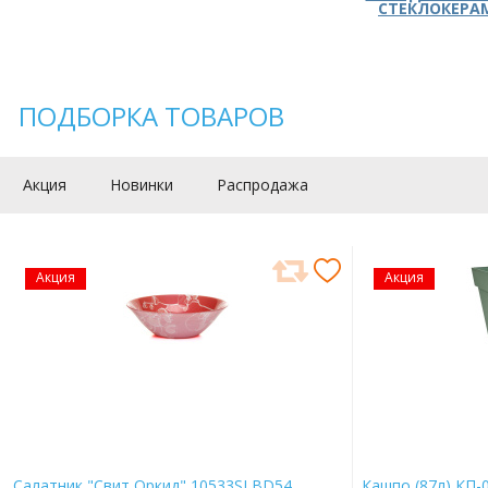
СТЕКЛОКЕРА
ПОДБОРКА ТОВАРОВ
Акция
Новинки
Распродажа
Акция
Акция
Салатник "Свит Оркид" 10533SLBD54
Кашпо (87л) КП-0