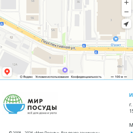
И
г
1
М
© 2008—2026 «Мир Посуды». Все права защищены.