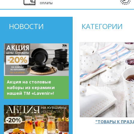
оплаты
НОВОСТИ
КАТЕГОРИИ
Акция на столовые
наборы из керамики
нашей ТМ «Lavenir»!
"ТОВАРЫ К ПРА